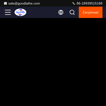
sale@goodlathe.com
86-18939515188
Zacytować