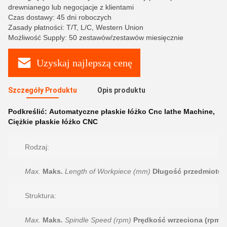
drewnianego lub negocjacje z klientami
Czas dostawy: 45 dni roboczych
Zasady płatności: T/T, L/C, Western Union
Możliwość Supply: 50 zestawów/zestawów miesięcznie
Uzyskaj najlepszą cenę
Szczegóły Produktu
Opis produktu
Podkreślić:
Automatyczne płaskie łóżko Cnc lathe Machine
,
Ciężkie płaskie łóżko CNC
Rodzaj:
Max.
Maks.
Length of Workpiece (mm)
Długość przedmiotu 
Struktura:
Max.
Maks.
Spindle Speed (rpm)
Prędkość wrzeciona (rpm)
: