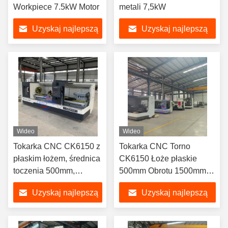
Workpiece 7.5kW Motor
metali 7,5kW
Uzyskaj najlepszą
Uzyskaj najlepszą
cenę
cenę
Wideo
Wideo
Tokarka CNC CK6150 z
Tokarka CNC Torno
płaskim łożem, średnica
CK6150 Łoże płaskie
toczenia 500mm,
500mm Obrotu 1500mm
długość toczenia
Długości przedmiotu
Uzyskaj najlepszą
Uzyskaj najlepszą
3000mm
obrabianego
cenę
cenę