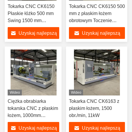
Tokarka CNC CK6150
Tokarka CNC CK6150 500
Płaskie łóżko 500 mm
mm z płaskim łożem
Swing 1500 mm
obrotowym Toczenie
Obrabiany przedmiot
metalu
Uzyskaj najlepszą
Uzyskaj najlepszą
cenę
cenę
Wideo
Wideo
Ciężka obrabiarka
Tokarka CNC CK6163 z
tokarska CNC z płaskim
płaskim łożem, 1500
łożem, 1000mm
obr./min, 11kW
obrabiany przedmiot
Uzyskaj najlepszą
Uzyskaj najlepszą