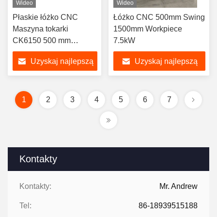
Wideo
Wideo
Płaskie łóżko CNC
Łóżko CNC 500mm Swing
Maszyna tokarki
1500mm Workpiece
CK6150 500 mm
7.5kW
huśtawka 1500 mm
Uzyskaj najlepszą
Uzyskaj najlepszą
obrabia
cenę
cenę
1
2
3
4
5
6
7
Kontakty
Kontakty:
Mr. Andrew
Tel:
86-18939515188