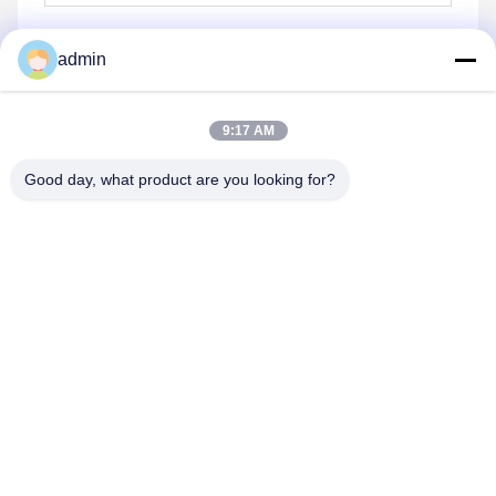
admin
Wysłać
9:17 AM
Good day, what product are you looking for?
Henan Baishun Machinery Equipment Co.,
Ltd.
sale@goodlathe.com
86-18939515188
Nie, nie, nie.65, Tianming Road, Jinshui District,
Zhengzhou City, prowincja Henan, Chiny