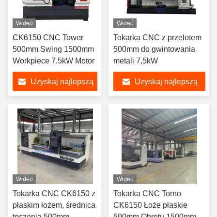
Wideo
Wideo
CK6150 CNC Tower
Tokarka CNC z przelotem
500mm Swing 1500mm
500mm do gwintowania
Workpiece 7.5kW Motor
metali 7,5kW
Uzyskaj najlepszą
Uzyskaj najlepszą
cenę
cenę
Wideo
Wideo
Tokarka CNC CK6150 z
Tokarka CNC Torno
płaskim łożem, średnica
CK6150 Łoże płaskie
toczenia 500mm,
500mm Obrotu 1500mm