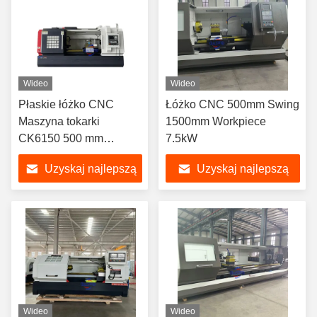
Wideo
Wideo
Płaskie łóżko CNC
Łóżko CNC 500mm Swing
Maszyna tokarki
1500mm Workpiece
CK6150 500 mm
7.5kW
huśtawka 1500 mm
Uzyskaj najlepszą
Uzyskaj najlepszą
obrabia
cenę
cenę
Wideo
Wideo