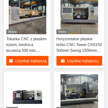
Wideo
Wideo
Tokarka CNC z płaskim
Horyzontalne płaskie
łożem, średnica
łóżko CNC Tower CK6150
toczenia 500 mm,
500mm Swing 1500mm
długość obrabianego
Workpiece
Uzyskaj najlepszą
Uzyskaj najlepszą
przedmiotu 1500 mm
cenę
cenę