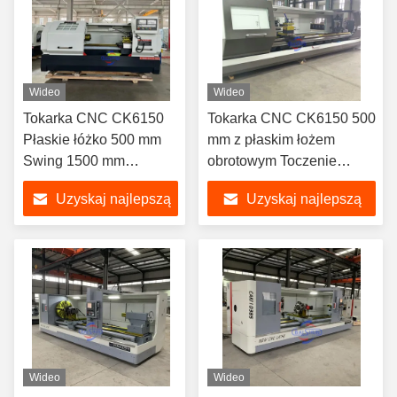
Wideo
Wideo
Tokarka CNC CK6150
Tokarka CNC CK6150 500
Płaskie łóżko 500 mm
mm z płaskim łożem
Swing 1500 mm
obrotowym Toczenie
Obrabiany przedmiot
metalu
Uzyskaj najlepszą
Uzyskaj najlepszą
cenę
cenę
Wideo
Wideo