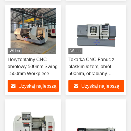
cenę
cenę
Wideo
Wideo
Horyzontalny CNC
Tokarka CNC Fanuc z
obrotowy 500mm Swing
płaskim łożem, obrót
1500mm Workpiece
500mm, obrabiany
przedmiot 1500mm
Uzyskaj najlepszą
Uzyskaj najlepszą
cenę
cenę