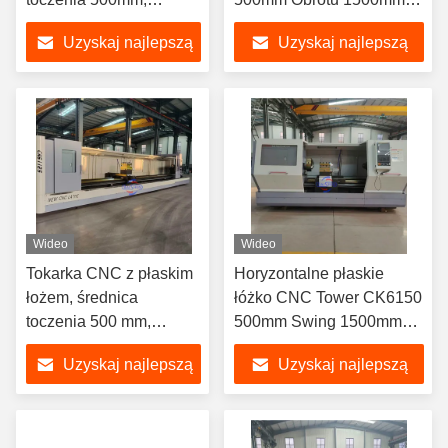
długość toczenia
Długości przedmiotu
Uzyskaj najlepszą
Uzyskaj najlepszą
3000mm
obrabianego
cenę
cenę
Wideo
Wideo
Tokarka CNC z płaskim
Horyzontalne płaskie
łożem, średnica
łóżko CNC Tower CK6150
toczenia 500 mm,
500mm Swing 1500mm
długość obrabianego
Workpiece
Uzyskaj najlepszą
Uzyskaj najlepszą
przedmiotu 1500 mm
cenę
cenę