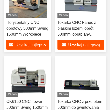
Wideo
Wideo
Horyzontalny CNC
Tokarka CNC Fanuc z
obrotowy 500mm Swing
płaskim łożem, obrót
1500mm Workpiece
500mm, obrabiany
przedmiot 1500mm
Uzyskaj najlepszą
Uzyskaj najlepszą
cenę
cenę
Wideo
Wideo
CK6150 CNC Tower
Tokarka CNC z przelotem
500mm Swing 1500mm
500mm do gwintowania