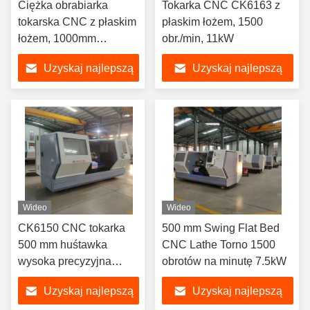
Ciężka obrabiarka
Tokarka CNC CK6163 z
tokarska CNC z płaskim
płaskim łożem, 1500
łożem, 1000mm
obr./min, 11kW
obrabiany przedmiot
Uzyskaj najlepszą
Uzyskaj najlepszą
cenę
cenę
Wideo
Wideo
CK6150 CNC tokarka
500 mm Swing Flat Bed
500 mm huśtawka
CNC Lathe Torno 1500
wysoka precyzyjna
obrotów na minutę 7.5kW
maszyna do cięcia nici
Uzyskaj najlepszą
Uzyskaj najlepszą