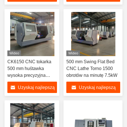
cenę
cenę
Wideo
Wideo
CK6150 CNC tokarka
500 mm Swing Flat Bed
500 mm huśtawka
CNC Lathe Torno 1500
wysoka precyzyjna
obrotów na minutę 7.5kW
maszyna do cięcia nici
Uzyskaj najlepszą
Uzyskaj najlepszą
cenę
cenę