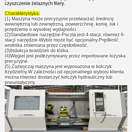
czyszczenie żelaznych filery.
Charakterystyka:
(1) Maszyna może precyzyjnie przetwarzać średnicę
wewnętrzną lub zewnętrzną, powierzchnię, konię, łuk i
przędzenie o wysokiej wydajności.
(2)
Standardowe narzędzie
-
Poczta jest 4-stacji, również 6-
stacji narzędzie
-
Wybór może być opcjonalny.
Prędkość
wrotnika zmieniana przez częstotliwość.
(3)
Indukcja twardzieli do łóżka.
(4)
Węgiel jest podtrzymywany przez importowane łożyska
precyzyjne.
(5) Zazwyczaj maszyna jest wyposażona w kolczyk
trzydzielny.W zależności od opcjonalnego wyboru klienta
można również dostarczyć kolczyk hydrauliczny lub
pneumatyczny.