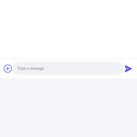
Photo
Video Call
Audio Call