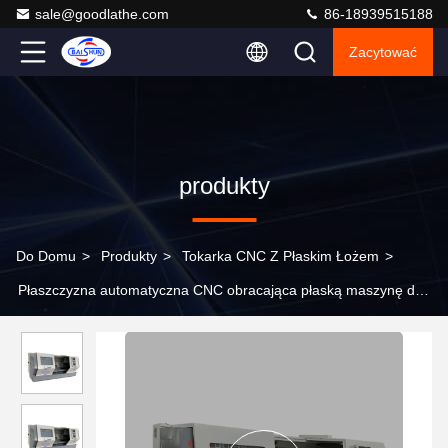
sale@goodlathe.com
86-18939515188
Zacytować
produkty
Do Domu
>
Produkty
>
Tokarka CNC Z Płaskim Łożem
>
Płaszczyzna automatyczna CNC obracająca płaską maszynę do
obróbki obrabiarki CNC