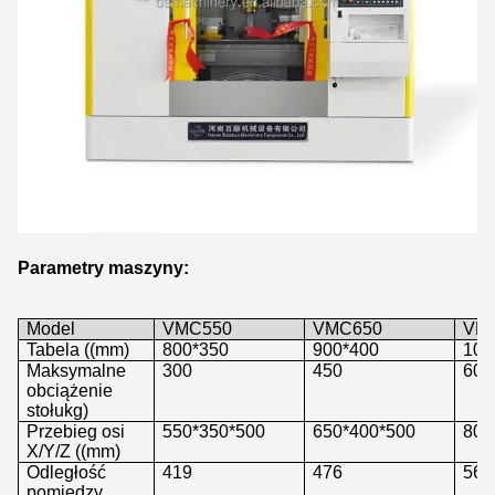
Parametry maszyny:
Model
VMC550
VMC650
VM
Tabela ((mm)
800*350
900*400
105
Maksymalne
300
450
600
obciążenie
stołu
kg
)
Przebieg osi
550*350*500
650*400*500
800
X/Y/Z ((mm)
Odległość
419
476
560
pomiędzy