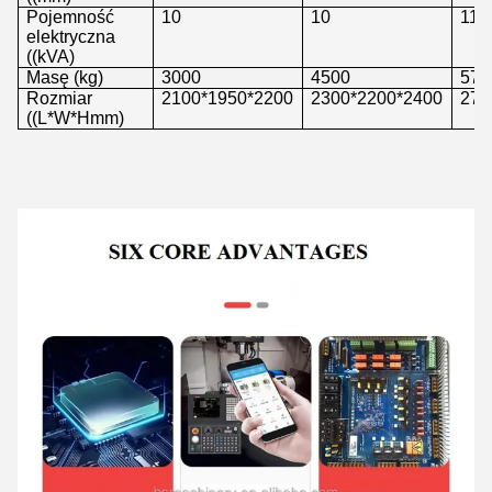
Pojemność
10
10
11
elektryczna
((kVA)
Masę (kg)
3000
4500
570
Rozmiar
2100*1950*2200
2300*2200*2400
270
((L*W*Hmm)