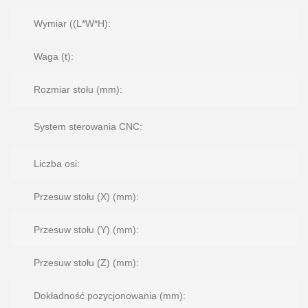
Wymiar ((L*W*H):
Waga (t):
6
Rozmiar stołu (mm):
System sterowania CNC:
Liczba osi:
Przesuw stołu (X) (mm):
Przesuw stołu (Y) (mm):
Przesuw stołu (Z) (mm):
Dokładność pozycjonowania (mm):