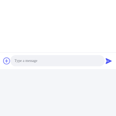
Photo
Video Call
Audio Call