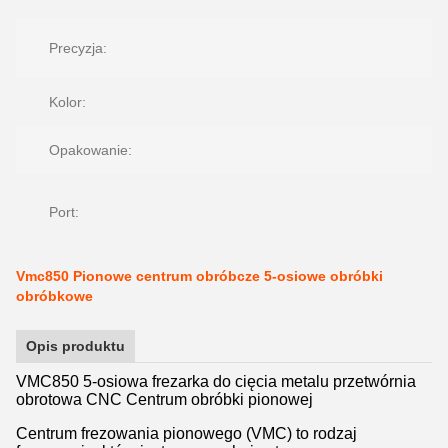
p
Precyzja:
Kolor:
k
Opakowanie:
S
Q
Port:
c
Vmc850 Pionowe centrum obróbcze 5-osiowe obróbki
obróbkowe
Opis produktu
VMC850 5-osiowa frezarka do cięcia metalu przetwórnia
obrotowa CNC Centrum obróbki pionowej
Centrum frezowania pionowego (VMC) to rodzaj