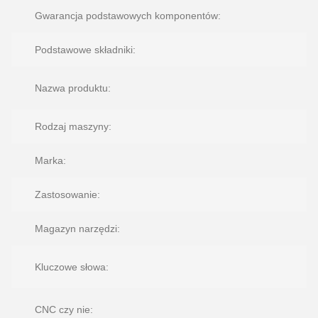
Gwarancja podstawowych komponentów:
1
Podstawowe składniki:
S
Nazwa produktu:
p
Rodzaj maszyny:
Marka:
Zastosowanie:
Magazyn narzędzi:
Kluczowe słowa:
o
p
CNC czy nie: