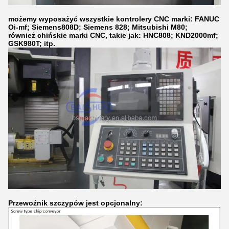
możemy wyposażyć wszystkie kontrolery CNC marki: FANUC
Oi-mf; Siemens808D; Siemens 828; Mitsubishi M80;
również chińskie marki CNC, takie jak: HNC808; KND2000mf;
GSK980T; itp.
Przewoźnik szczypów jest opcjonalny: