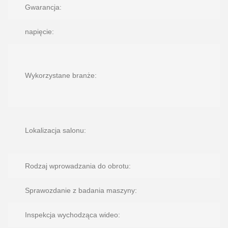
Gwarancja:
1
napięcie:
f
Wykorzystane branże:
c
w
F
P
Lokalizacja salonu:
M
C
U
G
Rodzaj wprowadzania do obrotu:
Sprawozdanie z badania maszyny:
Inspekcja wychodząca wideo: