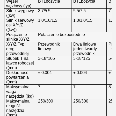
Węzeł
BT1pozycja
BT1pozycja
BT1
węzłowy (typ)
Silnik węglowy
3.7/5.5
5.5/7.5
7.5/
((kw)
Silnik serwowy
1.0/1.0/1.5
1.0/1.0/1.5
1.0/
osi X/Y/Z
((kw))
Połączenie
Połączenie bezpośrednie
silnika X/Y/Z
X/Y/Z Typ
Przewodnik
Dwa liniowe
Prz
drogi
liniowy
jeden twardy
lini
przewodniej
przewodnik
Słupek T na
3-18*105
3-18*125
5-1
ławce roboczej
((mm)
Dokładność
± 0.004
± 0.004
± 0
powtarzania
((mm)
Maksymalna
7
7
8
waga
narzędzia ((kg)
Maksymalna
250/300
250/300
250
długość
narzędzia
((mm)