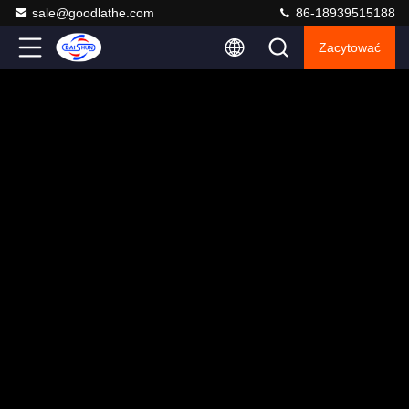
sale@goodlathe.com
86-18939515188
Zacytować